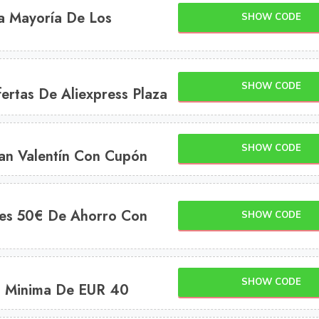
La Mayoría De Los
SHOW CODE
SHOW CODE
rtas De Aliexpress Plaza
SHOW CODE
an Valentín Con Cupón
enes 50€ De Ahorro Con
SHOW CODE
SHOW CODE
 Minima De EUR 40