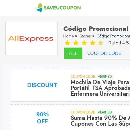
Código Promocional
Home
Stores
Código Promociona
Rated
4.5 
ALL
COUPON CODE
COUPON CODE
VERIFIED
Mochila De Viaje Para
DISCOUNT
Portátil TSA Aprobada
Enfermera Universitar
COUPON CODE
VERIFIED
90%
Suma Hasta 90% De A
OFF
Cupones Con Las Súpe